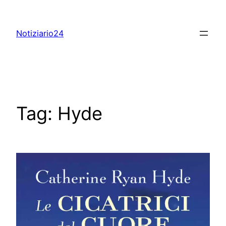
Skip
to
Notiziario24
content
Tag:
Hyde