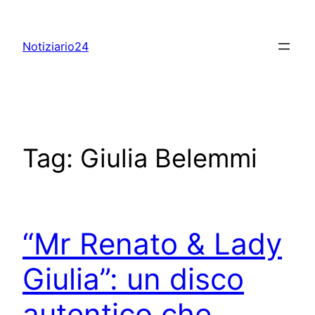
Skip
to
Notiziario24
content
Tag:
Giulia Belemmi
“Mr Renato & Lady
Giulia”: un disco
autentico che