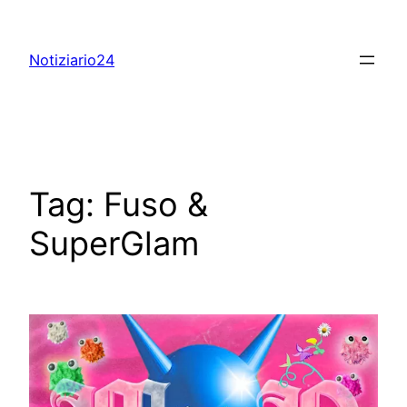
Skip
to
Notiziario24
content
Tag:
Fuso &
SuperGlam