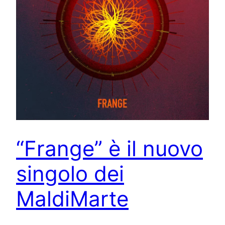
“Frange” è il nuovo
singolo dei
MaldiMarte