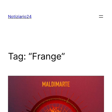
Skip
to
Notiziario24
content
Tag:
“Frange”