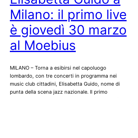
Milano: il primo live
è giovedì 30 marzo
al Moebius
MILANO – Torna a esibirsi nel capoluogo
lombardo, con tre concerti in programma nei
music club cittadini, Elisabetta Guido, nome di
punta della scena jazz nazionale. Il primo
appuntamento della cantante e autrice salentina
è fissato per giovedì 30 marzo al Moebius
Milano, lo scenografico spazio post-industriale di
via Cappellini 25 (inizio live ore 20.30; ingresso
libero con prima consumazione…