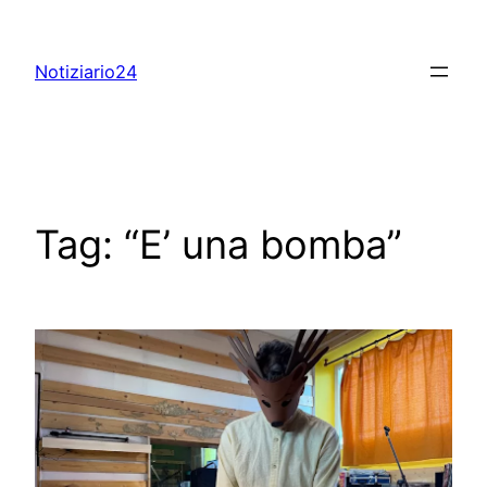
Skip
to
Notiziario24
content
Tag:
“E’ una bomba”