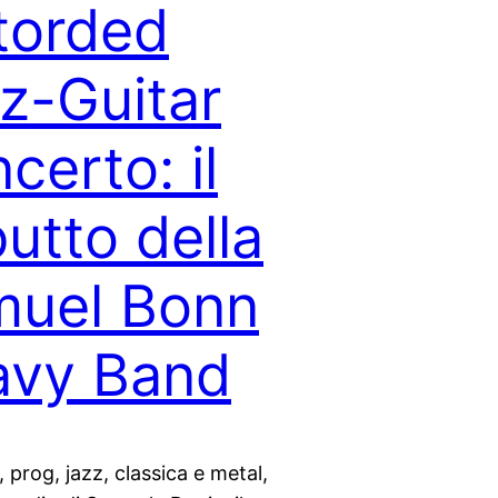
torded
z-Guitar
certo: il
utto della
muel Bonn
avy Band
, prog, jazz, classica e metal,