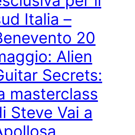
sclusiva per il
ud Italia –
Benevento 20
maggio: Alien
Guitar Secrets:
la masterclass
di Steve Vai a
Apollosa