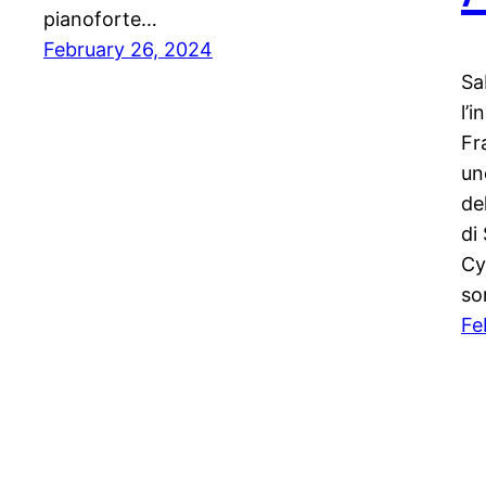
pianoforte…
February 26, 2024
Sa
l’
Fr
un
de
di
Cy
so
Fe