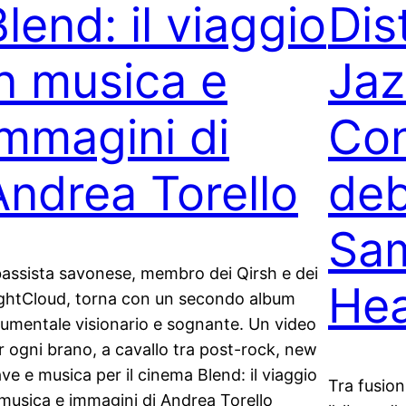
lend: il viaggio
Dis
in musica e
Jaz
immagini di
Con
Andrea Torello
deb
Sa
 bassista savonese, membro dei Qirsh e dei
He
ghtCloud, torna con un secondo album
rumentale visionario e sognante. Un video
r ogni brano, a cavallo tra post-rock, new
ve e musica per il cinema Blend: il viaggio
Tra fusion
 musica e immagini di Andrea Torello