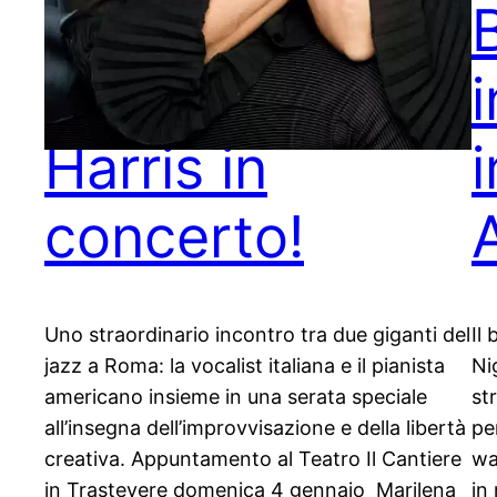
Marilena
B
Paradisi e Kevin
Harris in
concerto!
Uno straordinario incontro tra due giganti del
Il
jazz a Roma: la vocalist italiana e il pianista
Ni
americano insieme in una serata speciale
st
all’insegna dell’improvvisazione e della libertà
pe
creativa. Appuntamento al Teatro Il Cantiere
wa
in Trastevere domenica 4 gennaio Marilena
in