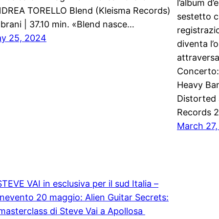
l’album d’
DREA TORELLO Blend (Kleisma Records)
sestetto 
 brani | 37.10 min. «Blend nasce…
registraz
y 25, 2024
diventa l
attraversa
Concerto:
Heavy B
Distorted
Records 
March 27,