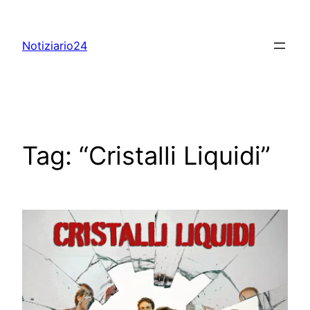
Skip
to
Notiziario24
content
Tag:
“Cristalli Liquidi”