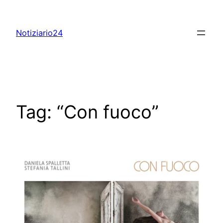
Skip
to
Notiziario24
content
Tag:
“Con fuoco”