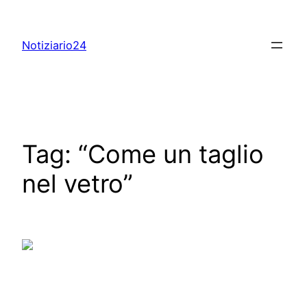
Skip
to
Notiziario24
content
Tag:
“Come un taglio
nel vetro”