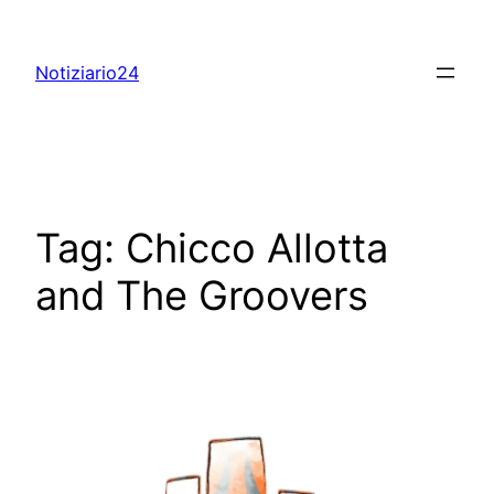
Skip
to
Notiziario24
content
Tag:
Chicco Allotta
and The Groovers