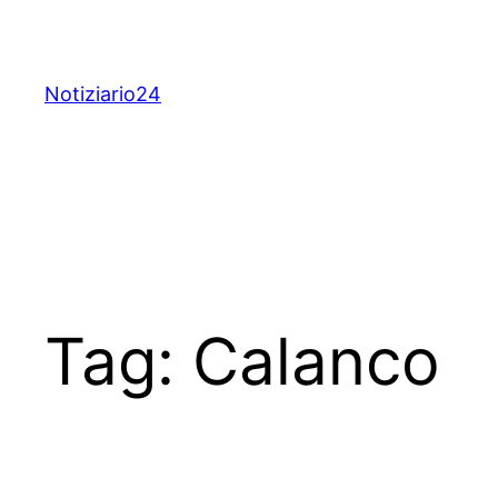
Skip
to
content
Notiziario24
Tag:
Calanco