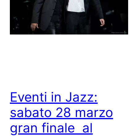
Eventi in Jazz:
sabato 28 marzo
gran finale al