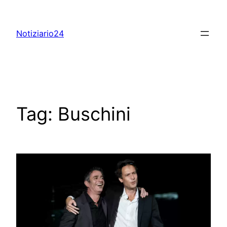
Skip
to
Notiziario24
content
Tag:
Buschini