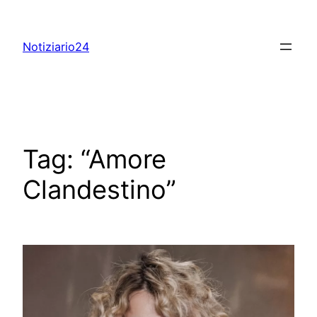
Skip
to
Notiziario24
content
Tag:
“Amore
Clandestino”