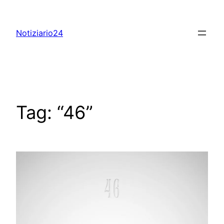
Skip
to
Notiziario24
content
Tag:
“46”