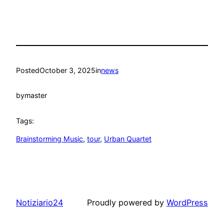
Posted
October 3, 2025
in
news
by
master
Tags:
Brainstorming Music
, 
tour
, 
Urban Quartet
Notiziario24
Proudly powered by
WordPress