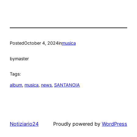
Posted
October 4, 2024
in
musica
by
master
Tags:
album
, 
musica
, 
news
, 
SANTANOIA
Notiziario24
Proudly powered by
WordPress