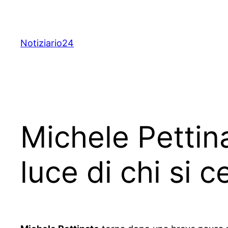
Skip
to
content
Notiziario24
Michele Pettin
luce di chi si c