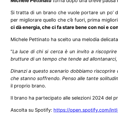
Michele Pettinato
torna dopo una breve pausa m
Si tratta di un brano che vuole portare un po’ d
per migliorare quello che c’è fuori, prima miglio
ci dà energia, che ci fa stare bene con noi e con
Michele Pettinato ha scelto una melodia delicata,
“
La luce di chi si cerca è un invito a riscopr
brutture di un tempo che tende ad allontanarci, 
Dinanzi a questo scenario dobbiamo riscoprire qu
che stanno soffrendo. Penso alle tante solitudini 
il proprio brano.
Il brano ha partecipato alle selezioni 2024 del 
Ascolta su Spotify:
https://open.spotify.com/i