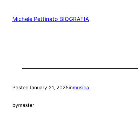
Michele Pettinato BIOGRAFIA
Posted
January 21, 2025
in
musica
by
master