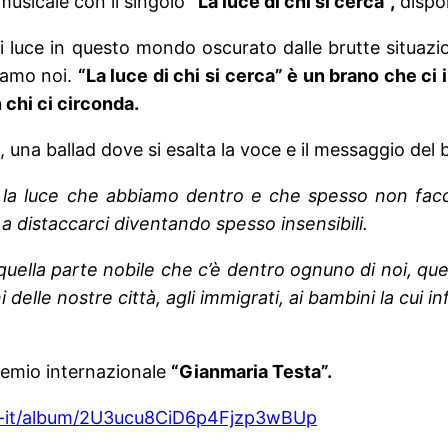
usicale con il singolo
“La luce di chi si cerca”,
dispon
i luce in questo mondo oscurato dalle brutte situazi
riamo noi.
“La luce di chi si cerca” è un brano che ci i
 chi ci circonda.
 una ballad dove si esalta la voce e il messaggio del 
ire la luce che abbiamo dentro e che spesso non facc
a distaccarci diventando spesso insensibili.
ella parte nobile che c’è dentro ognuno di noi, quell
delle nostre città, agli immigrati, ai bambini la cui in
premio internazionale
“Gianmaria Testa”.
ntl-it/album/2U3ucu8CiD6p4Fjzp3wBUp