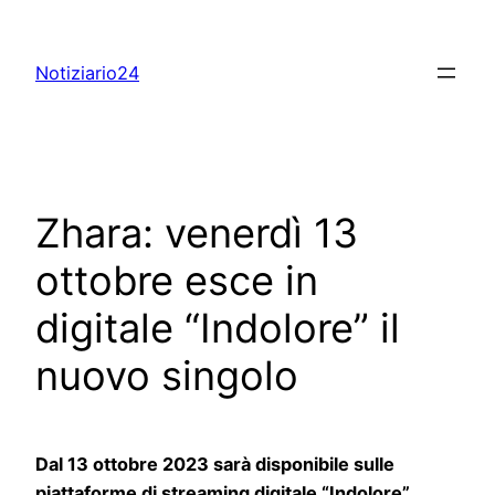
Skip
to
Notiziario24
content
Zhara: venerdì 13
ottobre esce in
digitale “Indolore” il
nuovo singolo
Dal 13 ottobre 2023 sarà disponibile sulle
piattaforme di streaming digitale “Indolore”