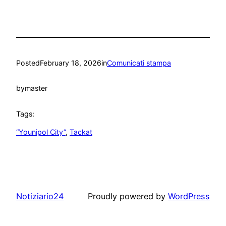
Posted
February 18, 2026
in
Comunicati stampa
by
master
Tags:
“Younipol City”
, 
Tackat
Notiziario24
Proudly powered by
WordPress