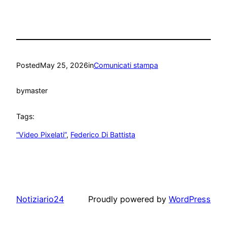
Posted
May 25, 2026
in
Comunicati stampa
by
master
Tags:
“Video Pixelati”
, 
Federico Di Battista
Notiziario24
Proudly powered by
WordPress