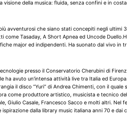
sua visione della musica: fluida, senza confini e in cos
iù avventurosi che siano stati concepiti negli ultimi 
 come Tasaday, A Short Apnea ed Uncode Duello.Ha re
afiche major ed indipendenti. Ha suonato dal vivo in tr
cnologie presso il Conservatorio Cherubini di Firenze
 ha avuto un’intensa attività live tra Italia ed Europ
ngia il disco “Yuri” di Andrea Chimenti, con il quale su
avora come produttore artistico, musicista e tecnico d
le, Giulio Casale, Francesco Sacco e molti altri. Nel 
ae ispirazione dalla library music italiana anni 70 e d