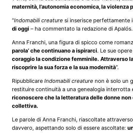
maternità, l’autonomia economica, la violenza patr
“
Indomabili creature
si inserisce perfettamente 
di oggi
– ha commentato la redazione di Apalós.
Anna Franchi, una figura di spicco come romanziera
parola’ che continuano a ispirarci
. Le sue oper
coraggio la condizione femminile.
Attraverso la
riscoprire la sua forza e la sua modernità
”.
Ripubblicare
Indomabili creature
non è solo un ge
restituire continuità a una genealogia interrotta e
riconoscere che la letteratura delle donne non è
collettiva.
Le parole di Anna Franchi, riascoltate attraver
davvero, aspettando solo di essere ascoltate:
un