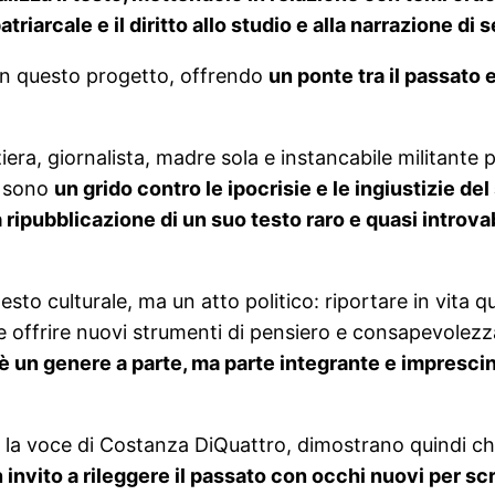
iarcale e il diritto allo studio e alla narrazione di s
in questo progetto, offrendo
un ponte tra il passato e
, giornalista, madre sola e instancabile militante per i
e sono
un grido contro le ipocrisie e le ingiustizie de
 ripubblicazione di un suo testo raro e quasi introva
sto culturale, ma un atto politico: riportare in vita q
 offrire nuovi strumenti di pensiero e consapevolezza a 
 un genere a parte, ma parte integrante e imprescindi
so la voce di Costanza DiQuattro, dimostrano quindi c
 invito a rileggere il passato con occhi nuovi per sc