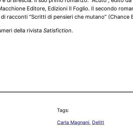
 e di Brescia. Il suo primo romanzo: “Acuto”, edito da
 Macchione Editore, Edizioni Il Foglio. Il secondo ro
a di racconti “Scritti di pensieri che mutano” (Chance 
meri della rivista
Satisfiction
.
Tags:
Carla Magnani
, 
Delitt