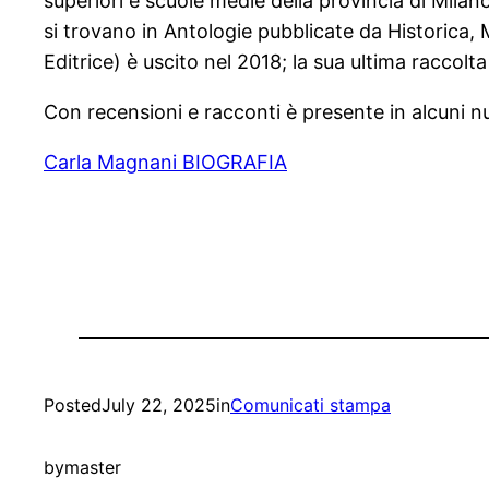
superiori e scuole medie della provincia di Milano
si trovano in Antologie pubblicate da Historica,
Editrice) è uscito nel 2018; la sua ultima raccolt
Con recensioni e racconti è presente in alcuni nu
Carla Magnani BIOGRAFIA
Posted
July 22, 2025
in
Comunicati stampa
by
master