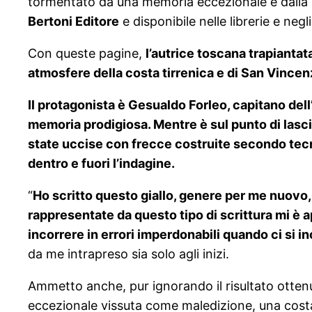
tormentato da una memoria eccezionale e dalla p
Bertoni Editore
e disponibile nelle librerie e negl
Con queste pagine,
l’autrice toscana trapiantata
atmosfere della costa tirrenica e di San Vincen
Il protagonista è Gesualdo Forleo
, capitano de
memoria prodigiosa. Mentre è sul punto di lasci
state uccise con frecce costruite secondo tecnic
dentro e fuori l’indagine.
“
Ho scritto questo giallo, genere per me nuovo, 
rappresentate da questo tipo di scrittura mi è
incorrere in errori imperdonabili quando ci si 
da me intrapreso sia solo agli inizi.
Ammetto anche, pur ignorando il risultato ottenu
eccezionale vissuta come maledizione, una costa 