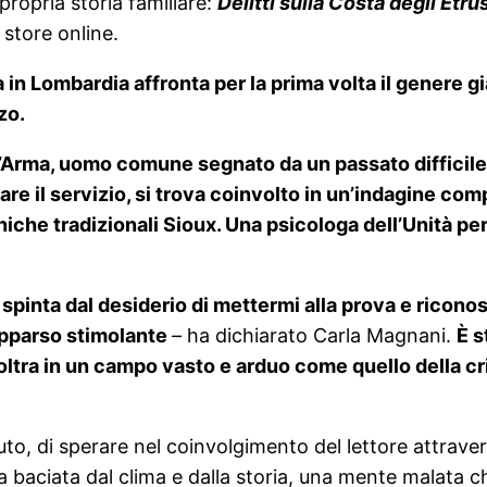
ropria storia familiare:
Delitti sulla Costa degli Etru
i store online.
 in Lombardia affronta per la prima volta il genere gia
zo.
ll’Arma, uomo comune segnato da un passato difficil
are il servizio, si trova coinvolto in un’indagine c
he tradizionali Sioux. Una psicologa dell’Unità per l
spinta dal desiderio di mettermi alla prova e ricono
 apparso stimolante
– ha dichiarato Carla Magnani.
È s
inoltra in un campo vasto e arduo come quello della c
to, di sperare nel coinvolgimento del lettore attrav
baciata dal clima e dalla storia, una mente malata ch