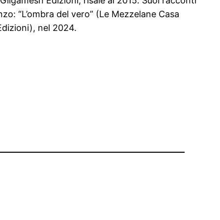
 Gilgamesh Edizioni, risale al 2015. Suoi racconti
manzo: “L’ombra del vero” (Le Mezzelane Casa
Edizioni), nel 2024.