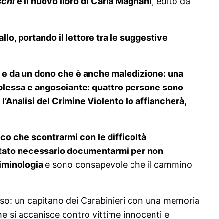
schi
è il nuovo libro di
Carla Magnani
, edito da
llo, portando il lettore tra le suggestive
e e da un dono che è anche maledizione: una
omplessa e angosciante: quattro persone sono
’Analisi del Crimine Violento lo affiancherà,
sco che scontrarmi con le difficoltà
tato necessario documentarmi per non
riminologia
e sono consapevole che il cammino
erso: un capitano dei Carabinieri con una memoria
e si accanisce contro vittime innocenti e