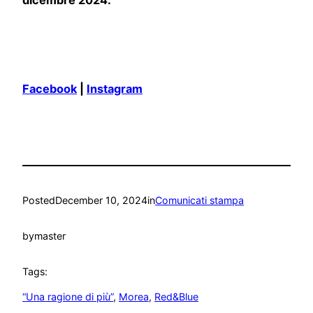
Facebook
|
Instagram
Posted
December 10, 2024
in
Comunicati stampa
by
master
Tags:
“Una ragione di più”
, 
Morea
, 
Red&Blue