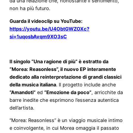
da una relazione che, nonostante il sentimento,
non ha più futuro.
Guarda il videoclip su YouTube:
https://youtu.be/U4ObtGWZOXc?
si=1uqosbAvqm9XO3sC
Il singolo “Una ragione di più” è estratto da
“Morea: Reasonless”, il nuovo EP interamente
dedicato alla reinterpretazione di grandi classici
della musica italiana
. Il progetto include anche
“Amandoti”
ed
“Emozione da poco”
, arricchite da
barre inedite che esprimono l’essenza autentica
dell’artista.
“Morea: Reasonless” è un viaggio musicale intimo
e coinvolgente, in cui Morea omaggia il passato