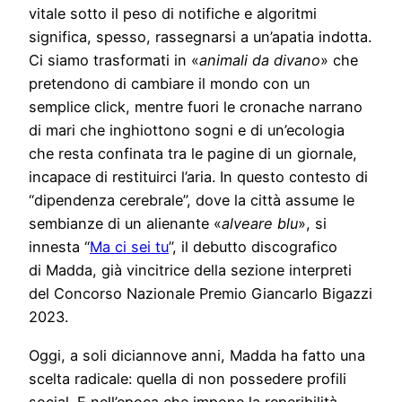
vitale sotto il peso di notifiche e algoritmi
significa, spesso, rassegnarsi a un’apatia indotta.
Ci siamo trasformati in «
animali da divano
» che
pretendono di cambiare il mondo con un
semplice click, mentre fuori le cronache narrano
di mari che inghiottono sogni e di un’ecologia
che resta confinata tra le pagine di un giornale,
incapace di restituirci l’aria. In questo contesto di
“dipendenza cerebrale”, dove la città assume le
sembianze di un alienante «
alveare blu
», si
innesta “
Ma ci sei tu
”, il debutto discografico
di Madda, già vincitrice della sezione interpreti
del Concorso Nazionale Premio Giancarlo Bigazzi
2023.
Oggi, a soli diciannove anni, Madda ha fatto una
scelta radicale: quella di non possedere profili
social. E nell’epoca che impone la reperibilità