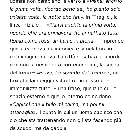
uomini non cambiano” il verso è «
Piansi anch’io
la prima volta, ricordo bene sai, ho pianto solo
un’altra volta, la notte che finì
». In “Fragile”, la
linea iniziale — «
Piansi anch’io la prima volta,
ricordo che era primavera, ho annaffiato tutta
Roma come fossi un fiume in piena
» — riprende
quella cadenza malinconica e la rielabora in
un’immagine nuova. La città si satura di ricordi
che non si riescono a contenere; poi, la scena
del treno – «
Piove, lei scende dal treno
» -, un
taxi che lampeggia sul retro, un rosso che
immobilizza tutto. E una frase, quella in cui lo
spazio esterno e quello interno coincidono
«
Capisci che il buio mi calma, ma poi mi
attanaglia
». Il punto in cui un uomo capisce che
ciò che sta trattenendo non gli sta facendo più
da scudo, ma da gabbia.