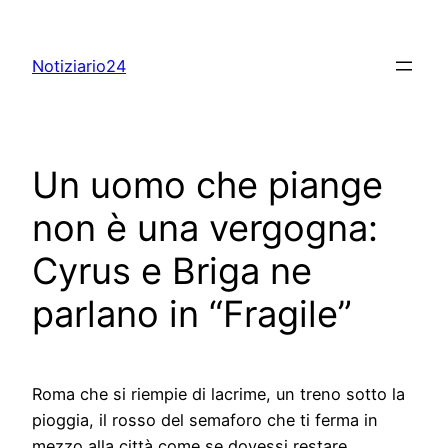
Skip
to
Notiziario24
content
Un uomo che piange
non è una vergogna:
Cyrus e Briga ne
parlano in “Fragile”
Roma che si riempie di lacrime, un treno sotto la
pioggia, il rosso del semaforo che ti ferma in
mezzo alla città come se dovessi restare