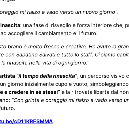
oraggio mi rialzo e vado verso un nuovo giorno”.
rinascita
: una fase di risveglio e forza interiore che,
d accogliere il cambiamento e il futuro.
o brano è molto fresco e creativo. Ho avuto la gran
e con Sabatino Salvati e tutto lo staff. Ci siamo capi
 rinascita nella vita di ogni giorno.”
artista
“il tempo della rinascita”
, un percorso visivo 
un giorno inizialmente cupo e vuoto, simboleggiando la
e e credere in sé stessi”
e la ritrovata libertà dal non
rano:
“Con grinta e coraggio mi rialzo e vado verso u
futuro.
outu.be/cD11KRFSMMA