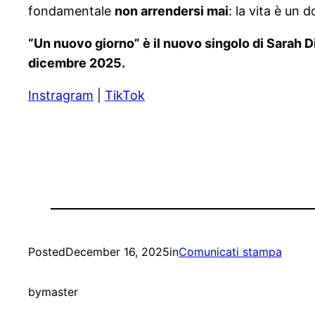
fondamentale
non arrendersi mai
: la vita è un 
“Un nuovo giorno” è il nuovo singolo di Sarah Di 
dicembre 2025.
Instragram
|
TikTok
Posted
December 16, 2025
in
Comunicati stampa
by
master