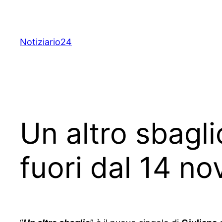
Skip
to
content
Notiziario24
Un altro sbagli
fuori dal 14 n