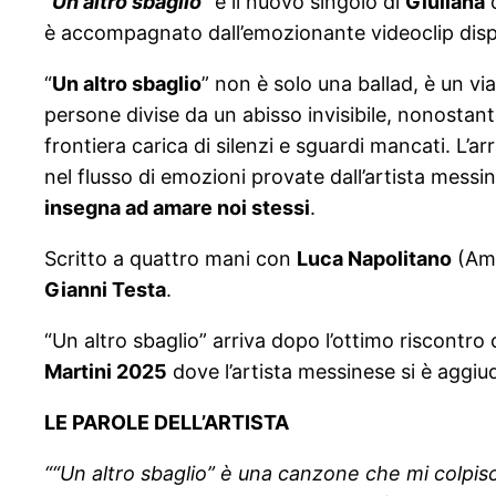
“
Un altro sbaglio
” è il nuovo singolo di
Giuliana
d
è accompagnato dall’emozionante videoclip disp
“
Un altro sbaglio
” non è solo una ballad, è un via
persone divise da un abisso invisibile, nonostan
frontiera carica di silenzi e sguardi mancati. L’a
nel flusso di emozioni provate dall’artista messi
insegna ad amare noi stessi
.
Scritto a quattro mani con
Luca Napolitano
(Ami
Gianni Testa
.
“Un altro sbaglio” arriva dopo l’ottimo riscontro 
Martini 2025
dove l’artista messinese si è aggiu
LE PAROLE DELL’ARTISTA
““Un altro sbaglio” è una canzone che mi colpis