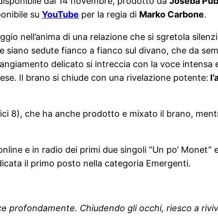
isponibile dal 14 novembre, prodotto da
Joseba Pub
onibile su
YouTube
per la regia di
Marko Carbone
.
ggio nell’anima di una relazione che si sgretola silenzi
te siano sedute fianco a fianco sul divano, che da sem
rrangiamento delicato si intreccia con la voce intensa 
nese. Il brano si chiude con una rivelazione potente:
l’
ci 8), che ha anche prodotto e mixato il brano, mentre
online e in radio dei primi due singoli “Un po’ Monet” 
dicata il primo posto nella categoria Emergenti.
ce profondamente. Chiudendo gli occhi, riesco a riviv