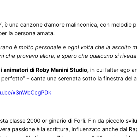
Y, è una canzone d’amore malinconica, con melodie po
to per la persona amata.
rano è molto personale e ogni volta che la ascolto mi 
 che provavo allora, e spero che qualcuno si riveda 
gli animatori di Roby Manini Studio,
in cui l’alter ego
o perfetto” – canta una serenata sotto la finestra del
utu.be/x3nWbCcgPDk
a classe 2000 originario di Forlì. Fin da piccolo svil
vera passione è la scrittura, influenzato anche dal Ra