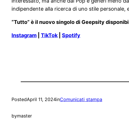
interessato, ma anche dal Pop e generi meno dat
indipendente alla ricerca di uno stile personale,
“Tutto” è il nuovo singolo di Geepsity disponibi
Instagram
|
TikTok
|
Spotify
Posted
April 11, 2024
in
Comunicati stampa
by
master