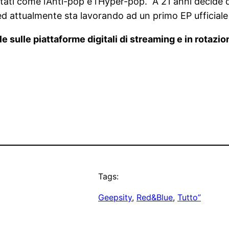
ati come l’Anti-pop e l’Hyper-pop. A 21 anni decide d
 ed attualmente sta lavorando ad un primo EP ufficiale 
le sulle piattaforme digitali di streaming e in rotazi
Tags:
Geepsity
, 
Red&Blue
, 
Tutto”