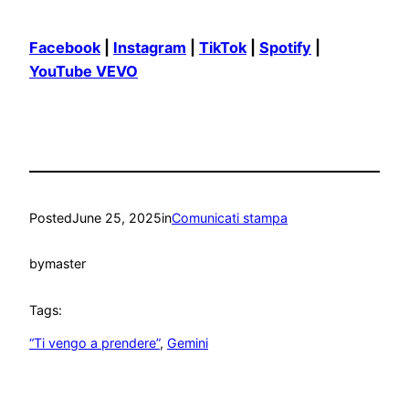
Facebook
|
Instagram
|
TikTok
|
Spotify
|
YouTube VEVO
Posted
June 25, 2025
in
Comunicati stampa
by
master
Tags:
“Ti vengo a prendere”
, 
Gemini