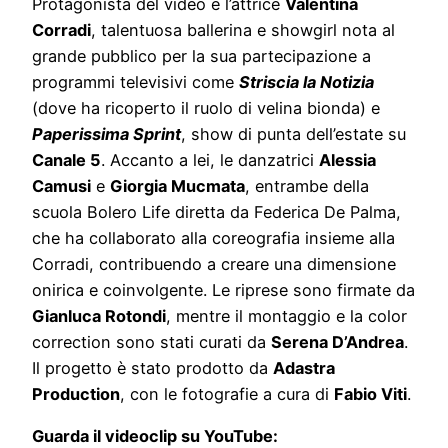
Protagonista del video è l’attrice
Valentina
Corradi
, talentuosa ballerina e showgirl nota al
grande pubblico per la sua partecipazione a
programmi televisivi come
Striscia la Notizia
(dove ha ricoperto il ruolo di velina bionda) e
Paperissima Sprint
, show di punta dell’estate su
Canale 5
. Accanto a lei, le danzatrici
Alessia
Camusi
e
Giorgia Mucmata
, entrambe della
scuola Bolero Life diretta da Federica De Palma,
che ha collaborato alla coreografia insieme alla
Corradi, contribuendo a creare una dimensione
onirica e coinvolgente. Le riprese sono firmate da
Gianluca Rotondi
, mentre il montaggio e la color
correction sono stati curati da
Serena D’Andrea
.
Il progetto è stato prodotto da
Adastra
Production
, con le fotografie a cura di
Fabio Viti
.
Guarda il videoclip su YouTube: