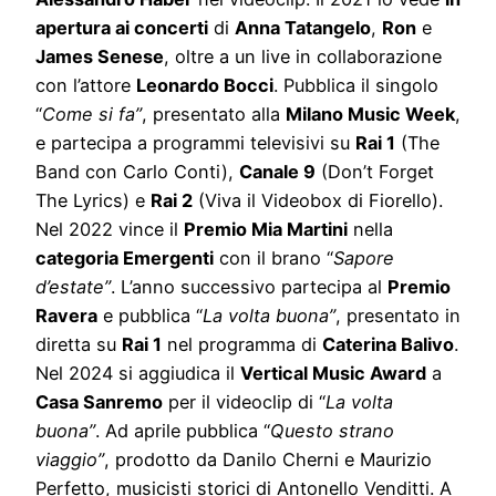
apertura ai concerti
di
Anna Tatangelo
,
Ron
e
James Senese
, oltre a un live in collaborazione
con l’attore
Leonardo Bocci
. Pubblica il singolo
“
Come si fa”
, presentato alla
Milano Music Week
,
e partecipa a programmi televisivi su
Rai 1
(The
Band con Carlo Conti),
Canale 9
(Don’t Forget
The Lyrics) e
Rai 2
(Viva il Videobox di Fiorello).
Nel 2022 vince il
Premio Mia Martini
nella
categoria Emergenti
con il brano “
Sapore
d’estate”
. L’anno successivo partecipa al
Premio
Ravera
e pubblica “
La volta buona”
, presentato in
diretta su
Rai 1
nel programma di
Caterina Balivo
.
Nel 2024 si aggiudica il
Vertical Music Award
a
Casa Sanremo
per il videoclip di “
La volta
buona”
. Ad aprile pubblica “
Questo strano
viaggio”
, prodotto da Danilo Cherni e Maurizio
Perfetto, musicisti storici di Antonello Venditti. A