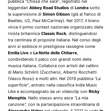
pubblica “
Chissà che sarà”
, registrato nei
leggendari
Abbey Road Studios
di
Londra
sotto
la supervisione di
Simon Gibson
(già al fianco di
Beatles, U2, Paul McCartney). Nel 2017, il brano
vince il primo contest nazionale organizzato dalla
rivista britannica
Classic Rock
, distinguendosi
tra centinaia di proposte italiane. Nel corso degli
anni si esibisce in prestigiose rassegne come
Emilia Live
e
La Notte delle Chitarre
,
condividendo il palco con grandi nomi della
musica italiana. Collabora con artisti del calibro
di Mario Schilirò (Zucchero), Alberto Rocchetti
(Vasco Rossi) e molti altri. Nel 2019 pubblica
“La
superficie”
, entrato nella classifica Indie Music
Like e accompagnato da un videoclip con
Ricky
Memphis
. Nello stesso anno esce
“La mia
canzone”,
con la partecipazione straordinaria di
Alessandro Haber
nel videoclip. Il 2021 lo vede
in