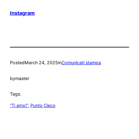
Instagram
Posted
March 24, 2025
in
Comunicati stampa
by
master
Tags:
“Ti amo!”
, 
Punto Cieco