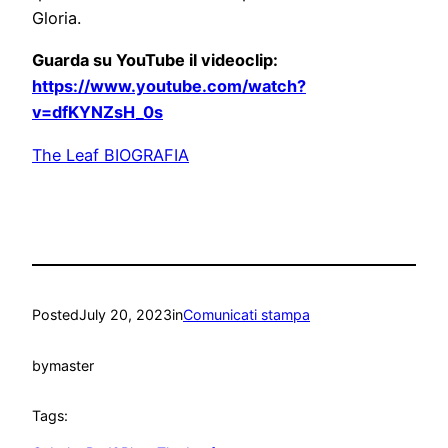
Gloria.
Guarda su YouTube il videoclip:
https://www.youtube.com/watch?
v=dfKYNZsH_0s
The Leaf BIOGRAFIA
Posted
July 20, 2023
in
Comunicati stampa
by
master
Tags: