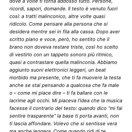
dove a volte ti torna addosso tutto. Persone,
ricordi, sapori, domande. Il testo è venuto fuori
così: a tratti malinconico, altre volte quasi
ridicolo. Come pensare alla persona che si
desidera mentre sei in fila alla cassa. Dopo aver
scritto piano e voce, però, ho sentito che il
brano non doveva restare triste, così ho scelto
di vestirlo con un tappeto sonoro più ritmico,
quasi a contrastare quella malinconia. Abbiamo
aggiunto suoni elettronici leggeri, un beat
morbido ma presente, che ti fa muovere la testa
anche se stai pensando a qualcosa che fa male
o – come mi piace dire – ti fa ballare con le
lacrime agli occhi. Mi piaceva l’idea che la musica
facesse il contrario del testo: quando dico “mi fai
sentire trasparente” la base ti porta avanti, non
ti lascia affondare. Volevo che si sentisse vera
ma anche leggera. Come quando ridi di te