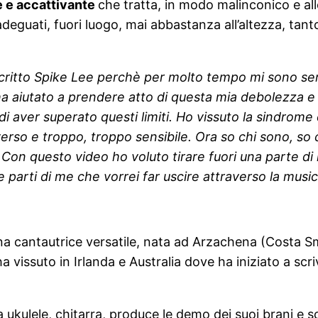
 e accattivante
che tratta, in modo malinconico e al
 inadeguati, fuori luogo, mai abbastanza all’altezza, ta
critto
Spike Lee perchè per molto tempo mi sono sent
a aiutato a prendere atto di questa mia debolezza e 
di aver superato questi limiti. Ho vissuto la sindrome 
verso e troppo, troppo sensibile. Ora so chi sono, s
. Con questo video ho voluto tirare fuori una parte
nte parti di me che vorrei far uscire attraverso la mu
una cantautrice versatile, nata ad Arzachena (Costa Sm
a vissuto in Irlanda e Australia dove ha iniziato a scriv
ukulele, chitarra, produce le demo dei suoi brani e scr