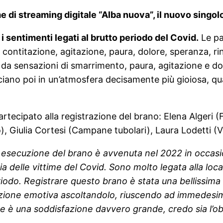
me di streaming digitale “Alba nuova”, il nuovo singo
 sentimenti legati al brutto periodo del Covid.
Le pa
contitazione, agitazione, paura, dolore, speranza, rin
a sensazioni di smarrimento, paura, agitazione e dolo
ciano poi in un’atmosfera decisamente più gioiosa, qua
rtecipato alla registrazione del brano: Elena Algeri 
, Giulia Cortesi (Campane tubolari), Laura Lodetti (Vi
 esecuzione del brano è avvenuta nel 2022 in occasio
a delle vittime del Covid. Sono molto legata alla lo
riodo. Registrare questo brano è stata una bellissima
ione emotiva ascoltandolo, riuscendo ad immedesimar
ne è una soddisfazione davvero grande, credo sia l’o