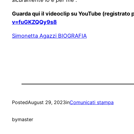
Guarda qui il videoclip su YouTube (registrato 
v=fuGKZQQy9s8
Simonetta Agazzi BIOGRAFIA
Posted
August 29, 2023
in
Comunicati stampa
by
master