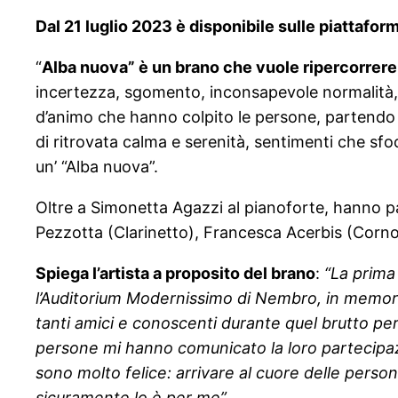
Dal 21 luglio 2023 è disponibile sulle piattafor
“
Alba nuova” è un brano che vuole ripercorrere i
incertezza, sgomento, inconsapevole normalità, 
d’animo che hanno colpito le persone, partendo d
di ritrovata calma e serenità, sentimenti che sfo
un’ “Alba nuova”.
Oltre a Simonetta Agazzi al pianoforte, hanno pa
Pezzotta (Clarinetto), Francesca Acerbis (Corno)
Spiega l’artista a proposito del brano
:
“La prima
l’Auditorium Modernissimo di Nembro, in memori
tanti amici e conoscenti durante quel brutto pe
persone mi hanno comunicato la loro partecipaz
sono molto felice: arrivare al cuore delle perso
sicuramente lo è per me”.