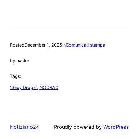
Posted
December 1, 2025
in
Comunicati stampa
by
master
Tags:
“Sexy Droga”
, 
NOCRAC
Notiziario24
Proudly powered by
WordPress