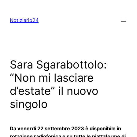
Skip
to
Notiziario24
content
Sara Sgarabottolo:
“Non mi lasciare
d’estate” il nuovo
singolo
Da venerdì 22 settembre 2023 è disponibile in
rotazione radiofonica e su tutte le piattaforme di