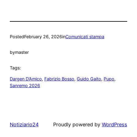
Posted
February 26, 2026
in
Comunicati stampa
by
master
Tags:
Dargen D’Amico
, 
Fabrizio Bosso
, 
Guido Gaito
, 
Pupo
, 
Sanremo 2026
Notiziario24
Proudly powered by
WordPress