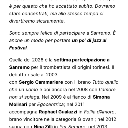
è per questo che ho accettato subito. Dovremo
stare concentrati, ma allo stesso tempo ci
divertiremo sicuramente.
Sono sempre felice di partecipare a Sanremo. È
anche un modo per portare
un po’
di
jazz al
Festival
.
Quella del 2026 è la
settima partecipazione a
Sanremo
per il trombettista di origini torinesi. Il
debutto risale al 2003
con
Sergio
Cammariere
con il brano
Tutto quello
che un uomo
e poi ancora nel 2008 con
L’amore
non si spiega
. Nel 2009 è al fianco di
Simona
Molinari
per
Egocentrica
; nel 2011
accompagna
Raphael
Gualazzi
in
Follia d’Amore
,
brano vincitore nella categoria Giovani; nel 2012
suona con
Nina Zilli
in
Per Sempre
; nel 2013