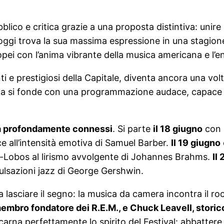
lico e critica grazie a una proposta distintiva: unire 
ggi trova la sua massima espressione in una stagion
opei con l’anima vibrante della musica americana e l’en
ti e prestigiosi della Capitale, diventa ancora una vol
ica si fonde con una programmazione audace, capace di
 ma profondamente connessi
. Si parte
il 18 giugno
con 
e all’intensità emotiva di Samuel Barber.
Il 19 giugno
la-Lobos al lirismo avvolgente di Johannes Brahms.
Il
pulsazioni jazz di George Gershwin.
a lasciare il segno: la musica da camera incontra il roc
embro fondatore dei R.E.M., e Chuck Leavell, storico
carna perfettamente lo spirito del Festival: abbattere