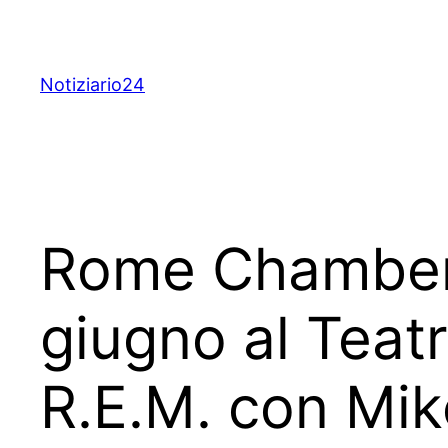
Skip
to
content
Notiziario24
Rome Chamber 
giugno al Teatr
R.E.M. con Mike