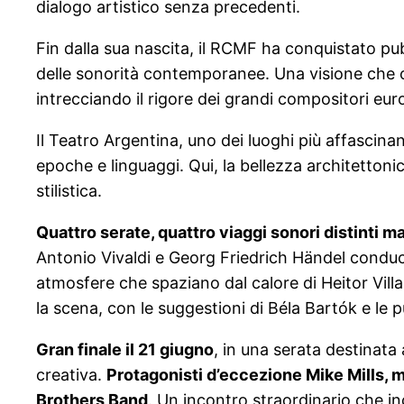
dialogo artistico senza precedenti.
Fin dalla sua nascita, il RCMF ha conquistato pubb
delle sonorità contemporanee. Una visione che o
intrecciando il rigore dei grandi compositori eur
Il Teatro Argentina, uno dei luoghi più affascinan
epoche e linguaggi. Qui, la bellezza architetton
stilistica.
Quattro serate, quattro viaggi sonori distinti
Antonio Vivaldi e Georg Friedrich Händel conduc
atmosfere che spaziano dal calore di Heitor Vil
la scena, con le suggestioni di Béla Bartók e le 
Gran finale il 21 giugno
, in una serata destinata 
creativa.
Protagonisti d’eccezione Mike Mills, m
Brothers Band
. Un incontro straordinario che in