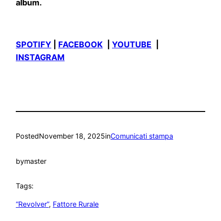
album.
SPOTIFY
|
FACEBOOK
|
YOUTUBE
|
INSTAGRAM
Posted
November 18, 2025
in
Comunicati stampa
by
master
Tags:
“Revolver”
, 
Fattore Rurale