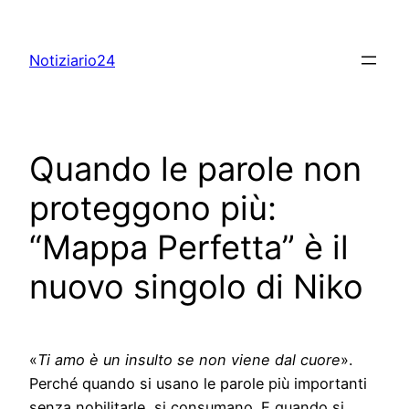
Skip
to
Notiziario24
content
Quando le parole non
proteggono più:
“Mappa Perfetta” è il
nuovo singolo di Niko
«
Ti amo è un insulto se non viene dal cuore
».
Perché quando si usano le parole più importanti
senza nobilitarle, si consumano. E quando si