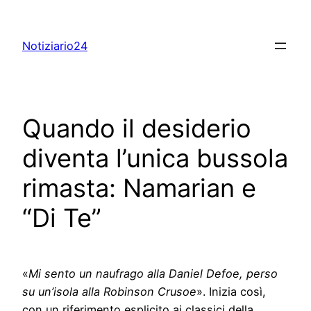
Skip
to
Notiziario24
content
Quando il desiderio
diventa l’unica bussola
rimasta: Namarian e
“Di Te”
«
Mi sento un naufrago alla Daniel Defoe, perso
su un’isola alla Robinson Crusoe
». Inizia così,
con un riferimento esplicito ai classici della