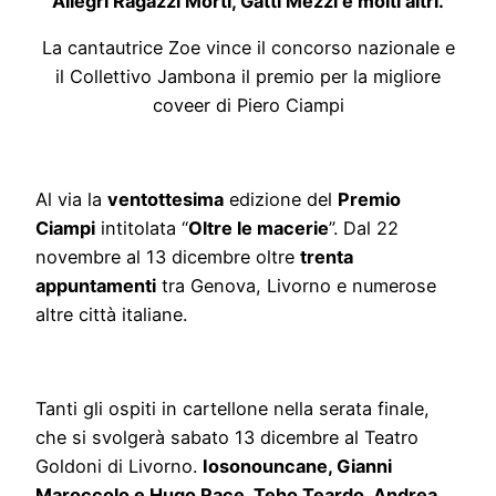
Allegri Ragazzi Morti, Gatti Mezzi e molti altri.
La cantautrice Zoe vince il concorso nazionale e
il Collettivo Jambona il premio per la migliore
coveer di Piero Ciampi
Al via la
ventottesima
edizione del
Premio
Ciampi
intitolata “
Oltre le macerie
”. Dal 22
novembre al 13 dicembre oltre
trenta
appuntamenti
tra Genova, Livorno e numerose
altre città italiane.
Tanti gli ospiti in cartellone nella serata finale,
che si svolgerà sabato 13 dicembre al Teatro
Goldoni di Livorno.
Iosonouncane, Gianni
Maroccolo e Hugo Race, Teho Teardo, Andrea