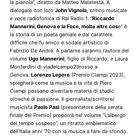
la pianola”, diretto da Matteo Malatesta. A
dialogare con loro
John Vignola
, critico musicale
e voce radiofonica di Rai Radio 1. “
Riccardo
Mannerini, Genova e la Foce, molte altre cos
e” è
la storia di un poeta geniale e dal carattere
difficile che fu amico e sodale artistico di
Fabrizio De André. A parlarne saranno l’autore del
volume
Ugo Mannerini
, figlio di Riccardo, e Laura
Monferdini di viadelcampo29rosso a
Genova.
Lorenzo Lepore
(Premio Ciampi 2023),
spiegherà come la musica e la vita di Piero
Ciampi possano diventare materia di studio
oltreché di passione. Il giornalista/scrittore/
musicista
Paolo Pasi
(presentatore della serata
finale del Premio) proporrà nel volume “L’albergo
del tempo sospeso”, un ritratto emblematico
dell’Italia anni ‘70 con la musica a fare da sfondo.