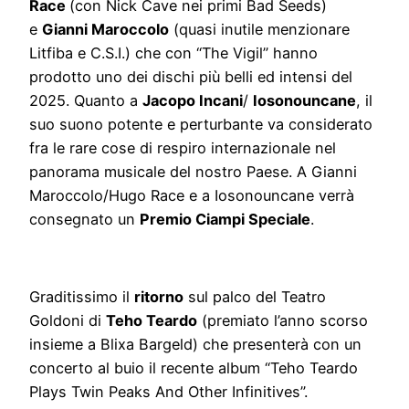
Race
(con Nick Cave nei primi Bad Seeds)
e
Gianni Maroccolo
(quasi inutile menzionare
Litfiba e C.S.I.) che con “The Vigil” hanno
prodotto uno dei dischi più belli ed intensi del
2025. Quanto a
Jacopo Incani
/
Iosonouncane
, il
suo suono potente e perturbante va considerato
fra le rare cose di respiro internazionale nel
panorama musicale del nostro Paese. A Gianni
Maroccolo/Hugo Race e a Iosonouncane verrà
consegnato un
Premio Ciampi Speciale
.
Graditissimo il
ritorno
sul palco del Teatro
Goldoni di
Teho Teardo
(premiato l’anno scorso
insieme a Blixa Bargeld) che presenterà con un
concerto al buio il recente album “Teho Teardo
Plays Twin Peaks And Other Infinitives”.