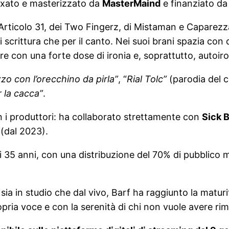
ixato e masterizzato da
MasterMaind
e finanziato da
Articolo 31, dei Two Fingerz, di Mistaman e Caparezz
i scrittura che per il canto. Nei suoi brani spazia con 
e con una forte dose di ironia e, soprattutto, autoiro
zzo con l’orecchino da pirla”
, “
Rial Tolc”
(parodia del c
r la cacca”
.
 i produttori: ha collaborato strettamente con
Sick 
(dal 2023).
e i 35 anni, con una distribuzione del 70% di pubblico 
ia in studio che dal vivo, Barf ha raggiunto la maturit
pria voce e con la serenità di chi non vuole avere rim