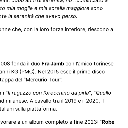
vita: dopo anni di serenità, ho ricominciato a
ento mia moglie e mia sorella maggiore sono
ente la serenità che avevo perso.
onne che, con la loro forza interiore, riescono a
 2008 fonda il duo
Fra Jamb
con l’amico torinese
ianni KG (PMC). Nel 2015 esce il primo disco
a tappa del “Mercurio Tour”.
um “
Il ragazzo con l’orecchino da pirla”
, “
Quello
milanese. A cavallo tra il 2019 e il 2020, il
aliani sulla piattaforma.
 lavorare a un album completo a fine 2023: “
Robe