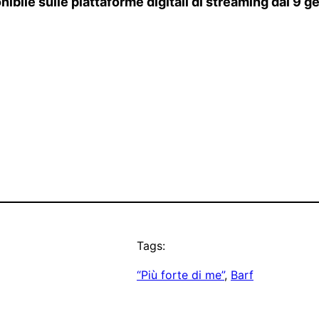
onibile sulle piattaforme digitali di streaming dal 9 
Tags:
“Più forte di me”
, 
Barf