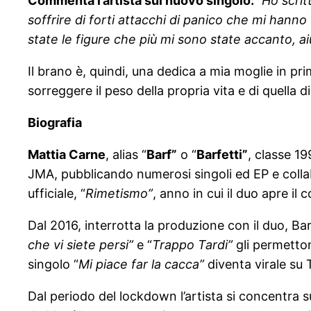
Commenta l’artista sul nuovo singolo:
“Ho scrit
soffrire di forti attacchi di panico che mi han
state le figure che più mi sono state accanto, a
Il brano è, quindi, una dedica a mia moglie in pr
sorreggere il peso della propria vita e di quella d
Biografia
Mattia Carne
, alias “
Barf”
o “
Barfetti”
, classe 1
JMA, pubblicando numerosi singoli ed EP e collab
ufficiale, “
Rimetismo”
, anno in cui il duo apre il
Dal 2016, interrotta la produzione con il duo, Bar
che vi siete persi”
e “
Trappo Tardi”
gli permetton
singolo “
Mi piace far la cacca”
diventa virale su 
Dal periodo del lockdown l’artista si concentra s