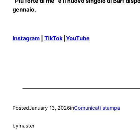
“Più forte di me” è il nuovo singolo di Barf disp
gennaio.
Instagram
|
TikTok
|
YouTube
Posted
January 13, 2026
in
Comunicati stampa
by
master