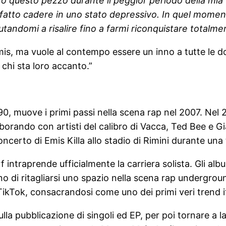
to questo pezzo durante il peggior periodo della mia 
no fatto cadere in uno stato depressivo. In quel mom
iutandomi a risalire fino a farmi riconquistare totalm
imis, ma vuole al contempo essere un inno a tutte le d
i chi sta loro accanto.”
990, muove i primi passi nella scena rap nel 2007. Nel
orando con artisti del calibro di Vacca, Ted Bee e G
 concerto di Emis Killa allo stadio di Rimini durante un
f intraprende ufficialmente la carriera solista. Gli alb
o di ritagliarsi uno spazio nella scena rap underground 
TikTok, consacrandosi come uno dei primi veri trend it
ulla pubblicazione di singoli ed EP, per poi tornare a