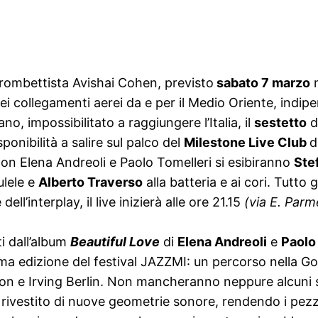
rombettista Avishai Cohen, previsto
sabato 7 marzo
n
nei collegamenti aerei da e per il Medio Oriente, indipe
ano, impossibilitato a raggiungere l’Italia, il
sestetto
d
onibilità a salire sul palco del
Milestone Live Club
d
on Elena Andreoli e Paolo Tomelleri si esibiranno
Ste
kulele e
Alberto Traverso
alla batteria e ai cori. Tutto 
ell’interplay, il live inizierà alle ore 21.15
(via E. Parme
ti dall’album
Beautiful Love
di
Elena Andreoli
e
Paolo
tima edizione del festival JAZZMI: un percorso nella G
ngton e Irving Berlin. Non mancheranno neppure alcuni 
tato rivestito di nuove geometrie sonore, rendendo i pez