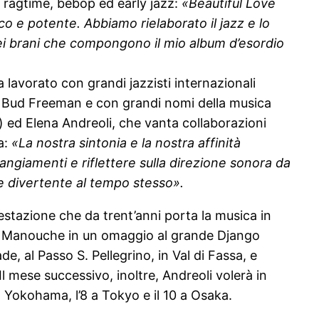
 ragtime, bebop ed early jazz:
«Beautiful Love
o e potente. Abbiamo rielaborato il jazz e lo
 dei brani che compongon
o il mio album d’esordio
a lavorato con grandi jazzisti internazionali
, Bud Freeman e con grandi nomi della musica
 ed Elena Andreoli, che vanta collaborazioni
a:
«La nostra sintonia e la nostra affinità
rangiamenti e riflettere sulla direzione sonora da
 e divertente al tempo stesso».
festazione che da trent’anni porta la musica in
Trio Manouche in un omaggio al grande Django
e, al Passo S. Pellegrino, in Val di Fassa, e
l mese successivo, inoltre, Andreoli volerà in
 a Yokohama, l’8 a Tokyo e il 10 a Osaka.