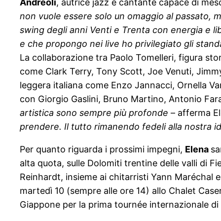
Andreoli
, autrice jazz e cantante capace di me
non vuole ess
e
re solo un omaggio al passato, m
swing degli anni Venti e Trenta con energia e li
e che propongo nei live ho privilegiato gli stan
La collaborazione tra Paolo Tomelleri, figura stor
come Clark Terry, Tony Scott, Joe Venuti, Jimm
leggera italiana come Enzo Jannacci, Ornella Va
con Giorgio Gaslini, Bruno Martino, Antonio Far
artistica sono sempre più profonde
– afferma E
prendere. Il tutto rimanendo fedeli
alla nostra 
Per quanto riguarda i prossimi impegni,
Elena
sa
alta quota, sulle Dolomiti trentine delle valli d
Reinhardt, insieme ai chitarristi Yann Maréchal e 
martedì 10 (sempre alle ore 14) allo Chalet Caser
Giappone per la prima tournée internazionale di