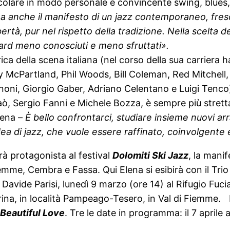
scolare in modo personale e convincente swing, blues,
a anche il manifesto di un jazz contemporaneo, fresc
bertà, pur nel rispetto della tradizione. Nella scelta
dard meno conosciuti e meno sfruttati».
ica della scena italiana (nel corso della sua carriera h
y McPartland, Phil Woods, Bill Coleman, Red Mitchell
noni, Giorgio Gaber, Adriano Celentano e Luigi Tenco)
aò, Sergio Fanni e Michele Bozza, è sempre più strett
lena –
È bello confrontarci, studiare insieme nuovi ar
idea di jazz, che vuole essere raffinato, coinvolgente
rà protagonista al festival
Dolomiti Ski Jazz
, la mani
i Fiemme, Cembra e Fassa. Qui Elena si esibirà con il 
Davide Parisi, lunedì 9 marzo (ore 14) al Rifugio Fuciad
ina, in località Pampeago-Tesero, in Val di Fiemme. I
Beautiful Love
. Tre le date in programma: il 7 aprile