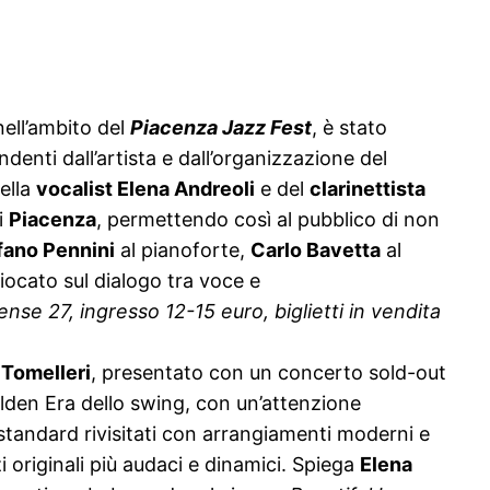
ell’ambito del
Piacenza Jazz Fest
, è stato
ndenti dall’artista e dall’organizzazione del
ella
vocalist Elena Andreoli
e del
clarinettista
i
Piacenza
, permettendo così al pubblico di non
fano Pennini
al pianoforte,
Carlo Bavetta
al
giocato sul dialogo tra voce e
nse 27, ingresso 12-15 euro, biglietti in vendita
 Tomelleri
, presentato con un concerto sold-out
olden Era dello swing, con un’attenzione
standard rivisitati con arrangiamenti moderni e
zi originali più audaci e dinamici. Spiega
Elena