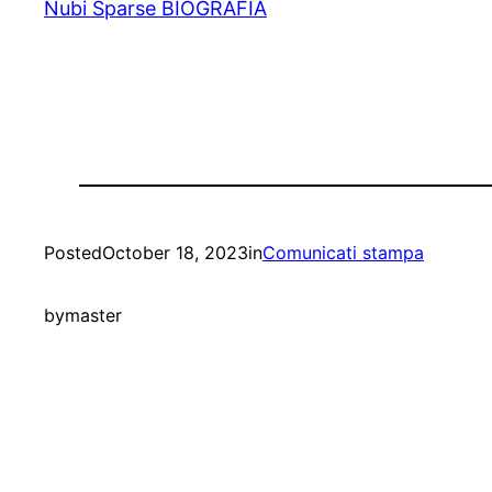
Nubi Sparse BIOGRAFIA
Posted
October 18, 2023
in
Comunicati stampa
by
master