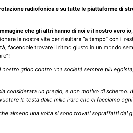
otazione radiofonica e su tutte le piattaforme di str
’immagine che gli altri hanno di noi e il nostro vero 
ionare le nostre vite per risultare “a tempo” con il r
à, facendole trovare il ritmo giusto in un mondo semp
re”!
il nostro grido contro una società sempre più egoist
sia considerata un pregio, e non motivo di scherno: l
 svuotare la testa dalle mille Pare che ci facciamo ogni
 almeno una volta si sono trovati sopraffatti dal giud