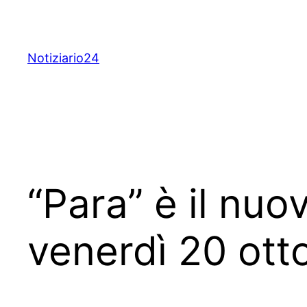
Skip
to
content
Notiziario24
“Para” è il nuo
venerdì 20 otto