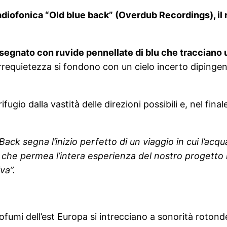
adiofonica “Old blue back” (Overdub Recordings), il 
disegnato con ruvide pennellate di blu che tracciano
rrequietezza si fondono con un cielo incerto dipinge
ifugio dalla vastità delle direzioni possibili e, nel final
Back segna l’inizio perfetto di un viaggio in cui l’acq
 che permea l’intera esperienza del nostro progetto i
va”.
ofumi dell’est Europa si intrecciano a sonorità rotonde,