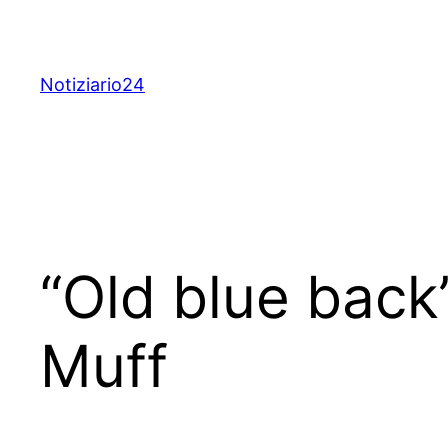
Skip
to
content
Notiziario24
“Old blue back”
Muff