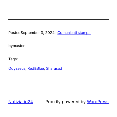
Posted
September 3, 2024
in
Comunicati stampa
by
master
Tags:
Odysseus
, 
Red&Blue
, 
Sharasad
Notiziario24
Proudly powered by
WordPress