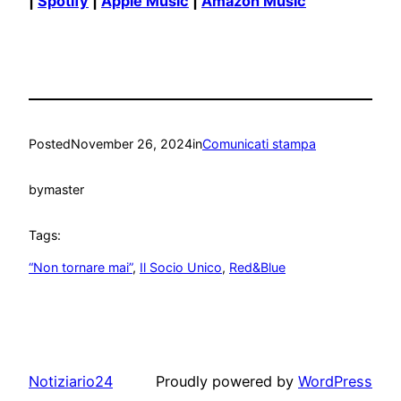
|
Spotify
|
Apple Music
|
Amazon Music
Posted
November 26, 2024
in
Comunicati stampa
by
master
Tags:
“Non tornare mai”
, 
Il Socio Unico
, 
Red&Blue
Notiziario24
Proudly powered by
WordPress