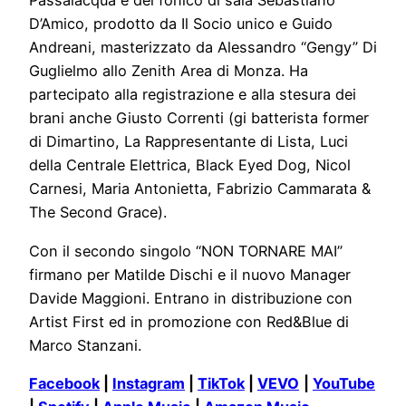
Passalacqua e del fonico di sala Sebastiano
D’Amico, prodotto da Il Socio unico e Guido
Andreani, masterizzato da Alessandro “Gengy” Di
Guglielmo allo Zenith Area di Monza. Ha
partecipato alla registrazione e alla stesura dei
brani anche Giusto Correnti (gi batterista former
di Dimartino, La Rappresentante di Lista, Luci
della Centrale Elettrica, Black Eyed Dog, Nicol
Carnesi, Maria Antonietta, Fabrizio Cammarata &
The Second Grace).
Con il secondo singolo “NON TORNARE MAI”
firmano per Matilde Dischi e il nuovo Manager
Davide Maggioni. Entrano in distribuzione con
Artist First ed in promozione con Red&Blue di
Marco Stanzani.
Facebook
|
Instagram
|
TikTok
|
VEVO
|
YouTube